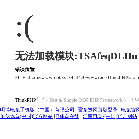
:(
无法加载模块:TSAfeqDLHu
错误位置
FILE: /home/wwwroot/xs18453470/wwwroot/ThinkPHP/Com
3.1.3
ThinkPHP
{ Fast & Simple OOP PHP Framework } -- 
明博电竞手机版（中国）有限公司
|
雷竞技网页版登录
|
电竞官
乐竞体育(中国)官方网站
|
B体育在线
|
江南电竞·(中国)官方网站