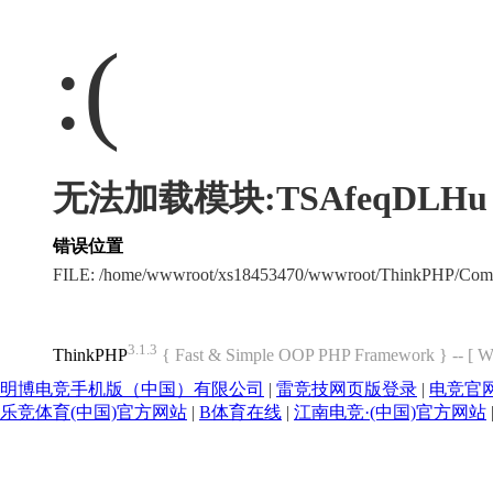
:(
无法加载模块:TSAfeqDLHu
错误位置
FILE: /home/wwwroot/xs18453470/wwwroot/ThinkPHP/Com
3.1.3
ThinkPHP
{ Fast & Simple OOP PHP Framework } -- 
明博电竞手机版（中国）有限公司
|
雷竞技网页版登录
|
电竞官
乐竞体育(中国)官方网站
|
B体育在线
|
江南电竞·(中国)官方网站